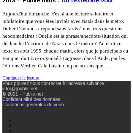
2013 – Publié dans :
Un texte/Une voix
Aujourd'hui dimanche, c'est à une lecture salutaire et
jubilatoire que vous êtes invités avec Nazis dans le métro.
Didier Daeninckx répond sans fards à nos trois questions
hebdomadaires : Quelle est la phrase/anecdote/situation qui
déclenche l’écriture de Nazis dans le métro ? J'ai écrit ce
texte en août 1995, chaque matin, alors que je participais au
Banquet du Livre organisé à Lagrasse, dans l'Aude, par les
éditions Verdier. Cela faisait cinq ou six ans que…
Continuer la lecture
Vous pouvez nous contacter à l'adresse suivante :
info[@]publie.net
© 2021 - Publie.net
Confidentialité des données
Conditions générales de vente