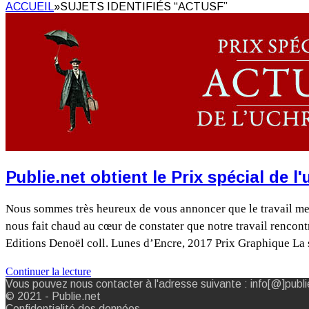
ACCUEIL
»
SUJETS IDENTIFIÉS “ACTUSF”
Publie.net obtient le Prix spécial de 
Nous sommes très heureux de vous annoncer que le travail men
nous fait chaud au cœur de constater que notre travail rencontre
Editions Denoël coll. Lunes d’Encre, 2017 Prix Graphique La
Continuer la lecture
Vous pouvez nous contacter à l'adresse suivante : info[@]publi
© 2021 - Publie.net
Confidentialité des données